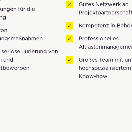
r
Gutes Netzwerk an
ngen für die
Projektpartnerschaf
ung
Kompetenz in Behö
von
gungsmaßnahmen
Professionelles
Altlastenmanageme
seriöse Jurierung von
n und
Großes Team mit u
ttbewerben
hochspezialisiertem
Know-how