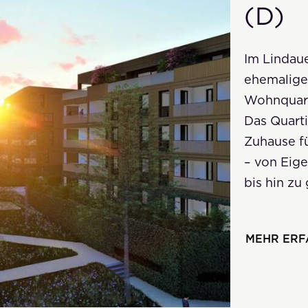
(D)
Im Lindaue
ehemalige
Wohnquarti
Das Quarti
Zuhause f
– von Ei
bis hin z
MEHR ER