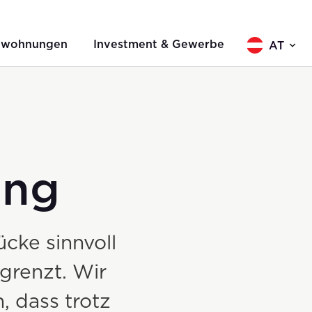
twohnungen
Investment & Gewerbe
AT
d
ung
cke sinnvoll
grenzt. Wir
, dass trotz