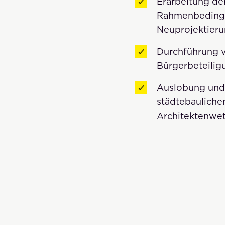
Erarbeitung de
Rahmenbedingu
Neuprojektier
Durchführung 
Bürgerbeteili
Auslobung und 
städtebauliche
Architektenwe