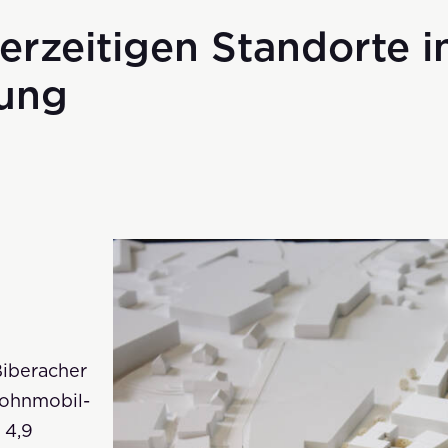
erzeitigen Standorte i
lung
d
Biberacher
Wohnmobil-
 4,9