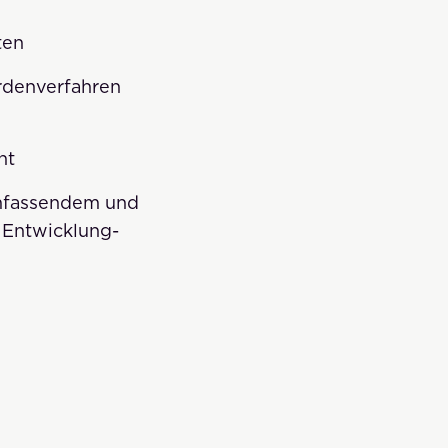
ten
rdenverfahren
nt
mfassendem und
 Entwicklung-