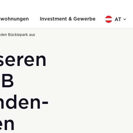
twohnungen
Investment & Gewerbe
AT
 den Bücklepark aus
seren
NB
inden-
en