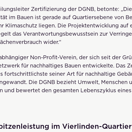
ilungsleiter Zertifizierung der DGNB, betonte: „Di
ität im Bauen ist gerade auf Quartiersebene von B
r Klimaschutz liegen. Die Projektentwicklung auf 
egelt das Verantwortungsbewusstsein zur Verringe
lächenverbrauch wider.“
abhängiger Non-Profit-Verein, der sich seit der G
zwerk für nachhaltiges Bauen entwickelte. Das Ze
s fortschrittlichste seiner Art für nachhaltige Geb
angewandt. Die DGNB bezieht Umwelt, Menschen 
ein und bewertet den gesamten Lebenszyklus eines
itzenleistung im Vierlinden-Quartier