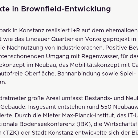
kte in Brownfield-Entwicklung
park in Konstanz realisiert i+R auf dem ehemalig
t wie das Lindauer Quartier ein Vorzeigeprojekt in
die Nachnutzung von Industriebrachen. Positive Be
urcenschonenden Umgang mit Regenwasser, für das
ekonzept im Neubau, das Mobilitätskonzept mit Ca
utofreie Oberfläche, Bahnanbindung sowie Spiel- 
en.
dratmeter große Areal umfasst Bestands- und Ne
 Gebäude. Insgesamt entstehen rund 550 Neubau
derte. Durch die Mieter Max-Planck-Institut, das I
tionale Bodenseekonferenz (IBK), die Wirtschafts
(TZK) der Stadt Konstanz entwickelte sich der Bü