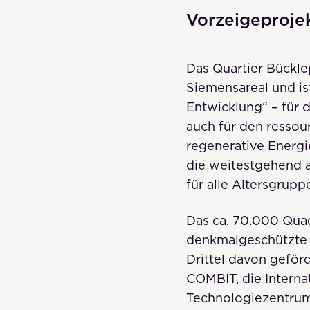
Vorzeigeproje
Das Quartier Bückle
Siemensareal und is
Entwicklung“ – für 
auch für den resso
regenerative Energi
die weitestgehend a
für alle Altersgrupp
Das ca. 70.000 Qua
denkmalgeschützte
Drittel davon geför
COMBIT, die Interna
Technologiezentrum 