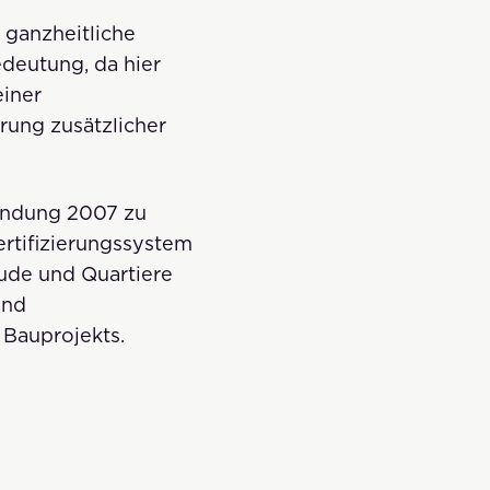
e ganzheitliche
edeutung, da hier
einer
rung zusätzlicher
ründung 2007 zu
rtifizierungssystem
äude und Quartiere
und
 Bauprojekts.