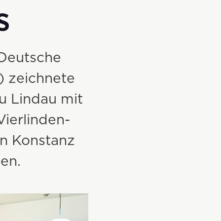
s
 Deutsche
) zeichnete
u Lindau mit
Vierlinden-
in Konstanz
en.