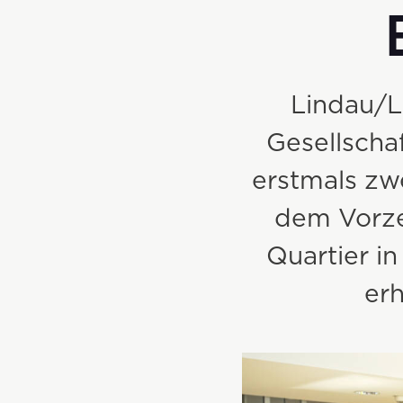
Lindau/L
Gesellscha
erstmals zw
dem Vorzer
Quartier i
er