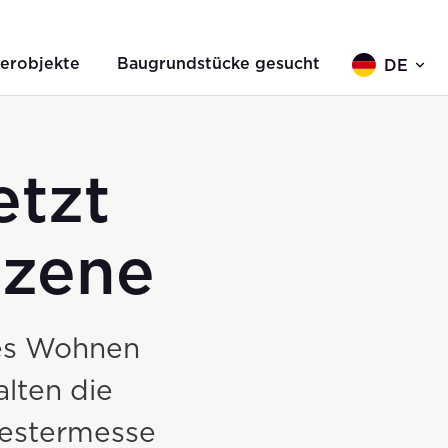
erobjekte
Baugrundstücke gesucht
DE
etzt
Szene
res Wohnen
alten die
westermesse