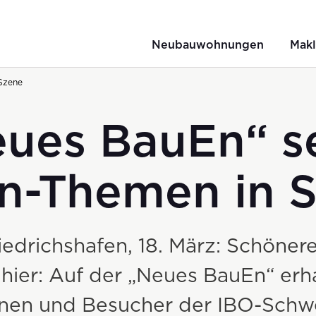
Neubauwohnungen
Makl
Szene
ues BauEn“ s
-Themen in 
iedrichshafen, 18. März: Schöne
hier: Auf der „Neues BauEn“ erh
nen und Besucher der IBO-Sch