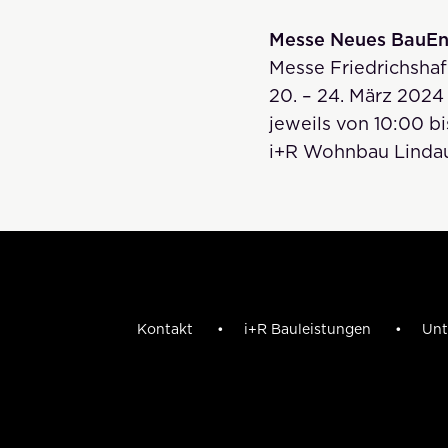
Messe Neues BauE
Messe Friedrichsha
20. – 24. März 202
jeweils von 10:00 b
i+R Wohnbau Lindau:
Kontakt
i+R Bauleistungen
Unt