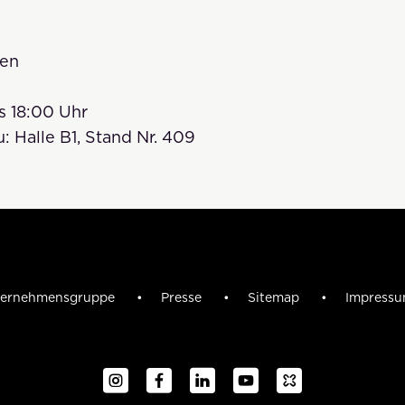
n
fen
4
is 18:00 Uhr
 Halle B1, Stand Nr. 409
ernehmensgruppe
Presse
Sitemap
Impress