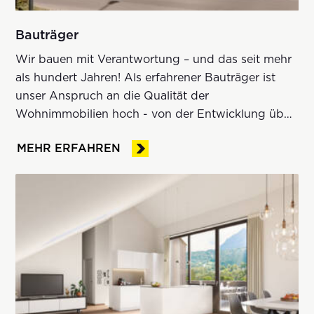
Bauträger
Wir bauen mit Verantwortung – und das seit mehr
als hundert Jahren! Als erfahrener Bauträger ist
unser Anspruch an die Qualität der
Wohnimmobilien hoch - von der Entwicklung über
die professionelle Ausführung bis hin zur soliden
MEHR ERFAHREN
Ausstattung. Ebenso wichtig ist für uns die
Servicequalität der kaufmännischen
Projektabwicklung.