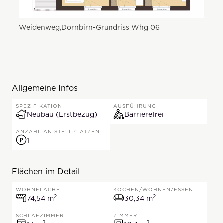
Weidenweg,Dornbirn-Grundriss Whg 06
Allgemeine Infos
SPEZIFIKATION
AUSFÜHRUNG
Neubau (Erstbezug)
Barrierefrei
ANZAHL AN STELLPLÄTZEN
1
Flächen im Detail
WOHNFLÄCHE
KOCHEN/WOHNEN/ESSEN
74,54 Quadratmeter
2
2
30,34 Quadratmete
74,54 m
30,34 m
SCHLAFZIMMER
ZIMMER
2
2