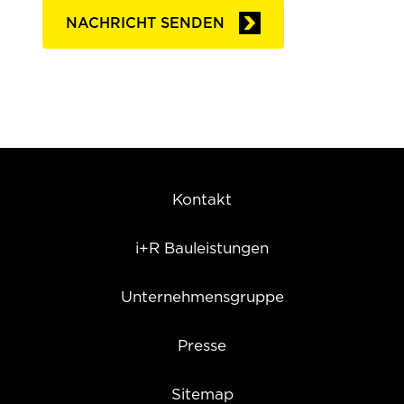
unmittelbarer Nähe lädt zu schönen
NACHRICHT SENDEN
Spaziergängen ein.
Karte: 6850 Dornbirn Weidenweg
+
−
Kontakt
i+R Bauleistungen
Unternehmensgruppe
Presse
Sitemap