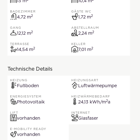
13 Quadratmeter
10,4 Quadratmeter
13 m
10,4 m
BADEZIMMER
GÄSTE WC
2
2
4,72 Quadratmeter
1,72 Quadratmeter
4,72 m
1,72 m
GANG
ABSTELLRAUM
2
2
12,12 Quadratmeter
2,24 Quadratmeter
12,12 m
2,24 m
TERRASSE
KELLER
2
2
14,54 Quadratmeter
7,01 Quadratmeter
14,54 m
7,01 m
Technische Details
HEIZUNG
HEIZUNGSART
Fußboden
Luftwärmepumpe
ENERGIESYSTEM
HEIZWÄRMEBEDARF
2
24,13 Kilowa
Photovoltaik
24,13 kWh/m
a
LIFT
INTERNET
vorhanden
Glasfaser
E-MOBILITY READY
vorhanden