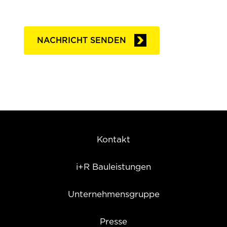
direkten Umgebung. Das Ried in
Geplante Fertigstellung: Herbst 2026
unmittelbarer Nähe lädt zu schönen
NACHRICHT SENDEN
Spaziergängen ein.
Karte: 6850 Dornbirn Weidenweg
+
−
Kontakt
i+R Bauleistungen
Unternehmensgruppe
Presse