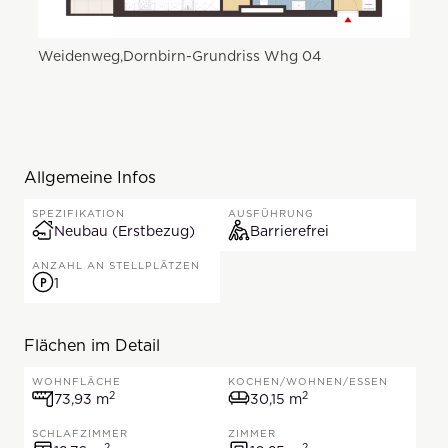
Weidenweg,Dornbirn-Grundriss Whg 04
Allgemeine Infos
SPEZIFIKATION
AUSFÜHRUNG
Neubau (Erstbezug)
Barrierefrei
ANZAHL AN STELLPLÄTZEN
1
Flächen im Detail
WOHNFLÄCHE
KOCHEN/WOHNEN/ESSEN
73,93 Quadratmeter
2
2
30,15 Quadratmeter
73,93 m
30,15 m
SCHLAFZIMMER
ZIMMER
2
2