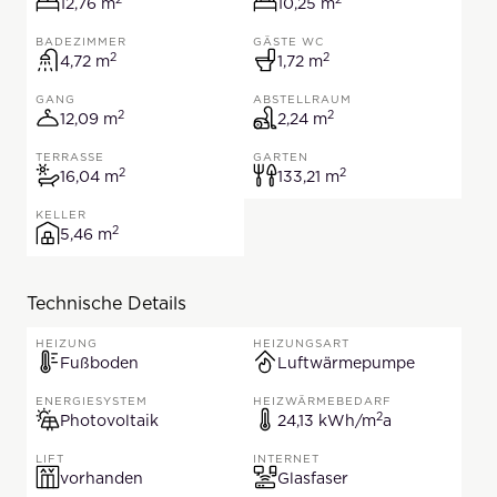
12,76 Quadratmeter
10,25 Quadratmeter
12,76 m
10,25 m
BADEZIMMER
GÄSTE WC
2
2
4,72 Quadratmeter
1,72 Quadratmeter
4,72 m
1,72 m
GANG
ABSTELLRAUM
2
2
12,09 Quadratmeter
2,24 Quadratmeter
12,09 m
2,24 m
TERRASSE
GARTEN
2
2
16,04 Quadratmeter
133,21 Quadratmete
16,04 m
133,21 m
KELLER
2
5,46 Quadratmeter
5,46 m
Technische Details
HEIZUNG
HEIZUNGSART
Fußboden
Luftwärmepumpe
ENERGIESYSTEM
HEIZWÄRMEBEDARF
2
24,13 Kilowa
Photovoltaik
24,13 kWh/m
a
LIFT
INTERNET
vorhanden
Glasfaser